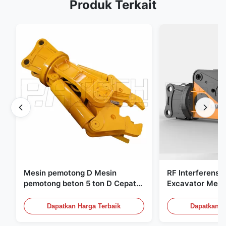
Produk Terkait
Mesin pemotong D Mesin
RF Interferensi 
pemotong beton 5 ton D Cepat
Excavator Meta
menanggapi 02A
Hydraulic Scrap
Dapatkan Harga Terbaik
Dapatkan H