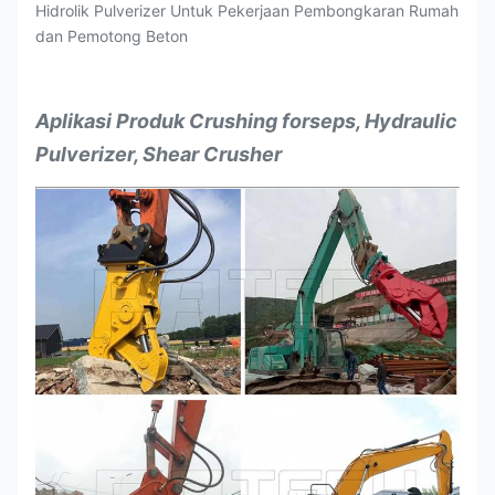
Drive Hidrolik
230
300
320
Hidrolik Pulverizer Untuk Pekerjaan Pembongkaran Rumah
cm²
dan Pemotong Beton
Driver Adaptor
kg
6-12
12-18
18-26
Aplikasi Produk Crushing forseps, Hydraulic
Pulverizer, Shear Crusher