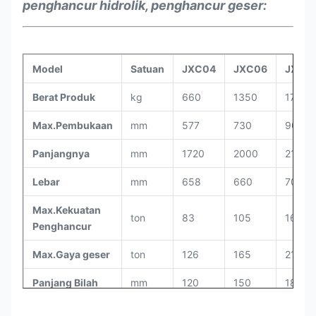
penghancur hidrolik, penghancur geser
:
Model
Satuan
JXC04
JXC06
JXC0
Berat Produk
kg
660
1350
1750
Max.Pembukaan
mm
577
730
900
Panjangnya
mm
1720
2000
2150
Lebar
mm
658
660
706
Max.Kekuatan
ton
83
105
165
Penghancur
Max.Gaya geser
ton
126
165
210
Panjang Bilah
mm
120
150
180
kg /